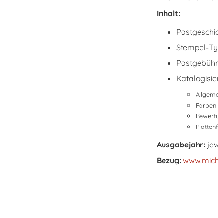
Inhalt:
Postgeschic
Stempel-T
Postgebüh
Katalogisie
Allgem
Farben
Bewertu
Platten
Ausgabejahr:
je
Bezug:
www.mich