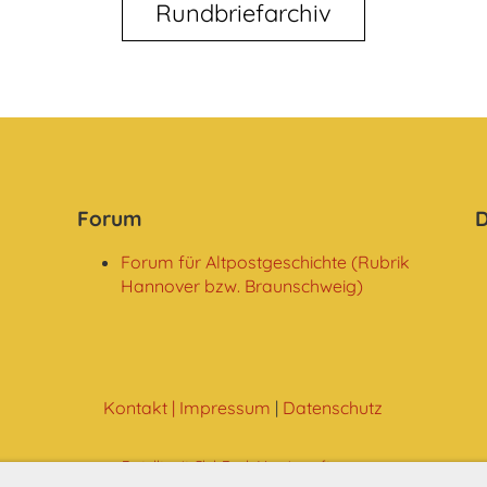
Rundbriefarchiv
Forum
D
Forum für Altpostgeschichte (Rubrik
Hannover bzw. Braunschweig)
Kontakt
| Impressum
|
Datenschutz
Erstellt mit ClubDesk Vereinssoftware