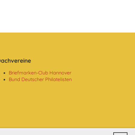
achvereine
Briefmarken-Club Hannover
Bund Deutscher Philatelisten