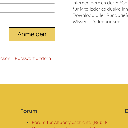
internen Bereich der ARG
für Mitglieder exklusive In
Download aller Rundbrief
Wissens-Datenbanken.
essen
Passwort ändern
Forum
D
Forum für Altpostgeschichte (Rubrik